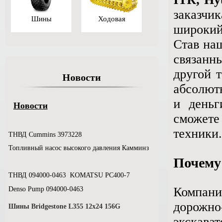
заказчи
Шины
Ходовая
широкий
Став наш
связанн
другой 
Новости
абсолютн
и деньг
Новости
сможете
техники.
ТНВД Cummins 3973228
Топливный насос высокого давления Камминз
Почему
ТНВД 094000-0463 KOMATSU РС400-7
Компан
Denso Pump 094000-0463
дорожн
Шины Bridgestone L355 12x24 156G
экскават