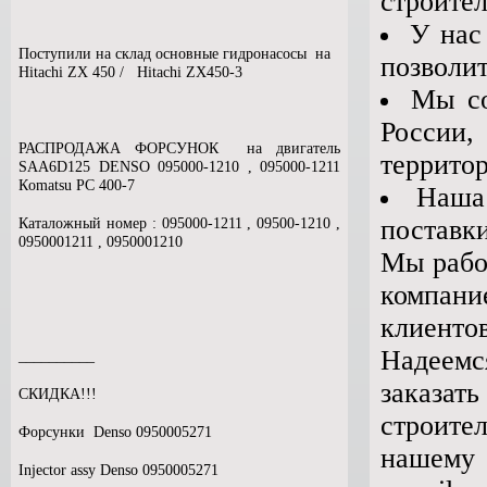
строител
У нас
Поступили на склад основные гидронасосы на
позволит
Hitachi ZX 450 / Hitachi ZX450-3
Мы со
России,
РАСПРОДАЖА ФОРСУНОК на двигатель
террито
SAA6D125 DENSO 095000-1210 , 095000-1211
Кomatsu PC 400-7
Наша
поставки
Каталожный номер : 095000-1211 , 09500-1210 ,
0950001211 , 0950001210
Мы работ
компан
клиенто
Надеемс
__________
заказат
СКИДКА!!!
строите
Форсунки Denso 0950005271
нашему 
Injector assy Denso 0950005271