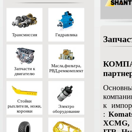
Трансмиссия
Гидравлика
Запчас
КОМП
Масла,фильтра,
Запчасти к
РВД,ремкомплект
партне
двигателю
Основ
компани
Стойки
к импор
рыхлителя, ножи,
Электро
коронки
оборудование
:
Komat
XCMG, I
ITR, Hy