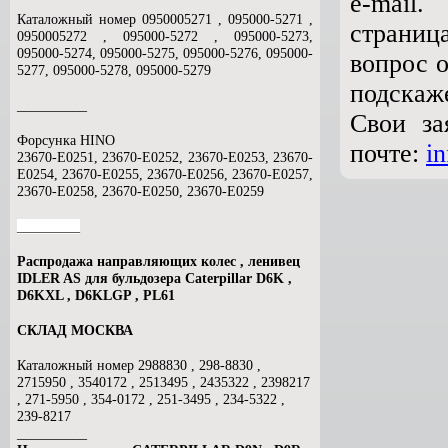
e-mail
Каталожный номер 0950005271 , 095000-5271 ,
страниц
0950005272 , 095000-5272 ,
095000-5273,
095000-5274, 095000-5275, 095000-5276, 095000-
вопрос 
5277, 095000-5278, 095000-5279
подскаж
__________
Свои за
Форсунка HINO
почте:
i
23670-E0251, 23670-E0252, 23670-E0253, 23670-
E0254, 23670-E0255, 23670-E0256, 23670-E0257,
23670-E0258, 23670-E0250, 23670-E0259
_________
Распродажа направляющих колес , ленивец
IDLER AS для бульдозера Caterpillar D6K ,
D6KXL , D6KLGP , PL61
СКЛАД МОСКВА
Каталожный номер 2988830 , 298-8830 ,
2715950 , 3540172 , 2513495 , 2435322 , 2398217
, 271-5950 , 354-0172 , 251-3495 , 234-5322 ,
239-8217
__________