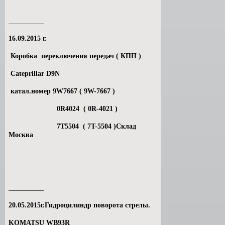
__________
16.09.2015 г.
Коробка переключения передач ( КПП )
Cateprillar D9N
катал.номер 9W7667 ( 9W-7667 )
0R4024 ( 0R-4021 )
7T5504 ( 7T-5504 )Склад
Москва
__________
20.05.2015г.Гидроцилиндр поворота стрелы.
KOMATSU WB93R