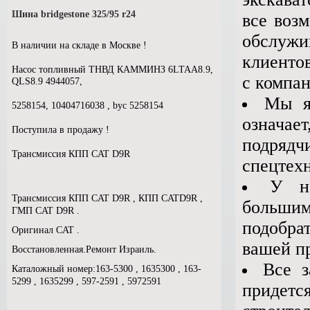
Шина bridgestone 325/95 r24
все воз
обслуж
В наличии на складе в Москве !
клиенто
Насос топливный ТНВД КАММИНЗ 6LTAA8.9,
с компа
QLS8.9 4944057,
Мы я
5258154, 10404716038 , byc 5258154
означае
Поступила в продажу !
подряд
Трансмиссия КПП CAT D9R
спецтех
У н
Трансмиссия КПП CAT D9R , КПП CATD9R ,
большим
ГМП CAT D9R .
подобра
Оригинал CAT .
вашей п
Восстановленная.Ремонт Израиль.
Все з
Каталожный номер:163-5300 , 1635300 , 163-
5299 , 1635299 , 597-2591 , 5972591
придет