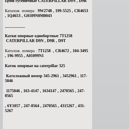
Цепи гусеничные CATERPILLAR D9N , D9R
Каталож. номера :
9W2748 , 199-5525 , CR4653
, 1Q4653 , G0109N0M0043
__________
Катки опорные однобортные 7Т1258
CATERPILLAR D9N , D9R , D9T
Католож. номера :
7T1258 , CR4672 , 104-3495
, 196-9955 , A01099N1
Каток опорные на caterpillar 325
Католожный номер 345-2961 , 3452961 , 117-
5046
1175046 , 163-4147 , 1634147 , 2470565 , 247-
0565
, 6Y1057 , 247-0564 , 2470565 , 4315267 , 431-
5267